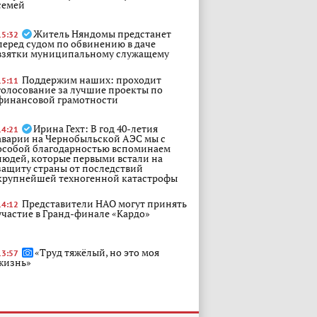
семей
Житель Няндомы предстанет
15:32
перед судом по обвинению в даче
взятки муниципальному служащему
Поддержим наших: проходит
15:11
голосование за лучшие проекты по
финансовой грамотности
Ирина Гехт: В год 40-летия
14:21
аварии на Чернобыльской АЭС мы с
особой благодарностью вспоминаем
людей, которые первыми встали на
защиту страны от последствий
крупнейшей техногенной катастрофы
Представители НАО могут принять
14:12
участие в Гранд-финале «Кардо»
«Труд тяжёлый, но это моя
13:57
жизнь»
Готовим корзины для грибов:
12:39
эксперт рассказала, каким будет август в