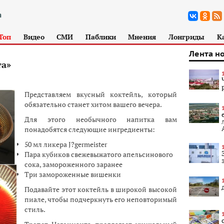
Топ
Видео
СМИ
Паблики
Мнения
Лонгриды
К
Лента н
та»
Представляем вкусный коктейль, который
обязательно станет хитом вашего вечера.
Для этого необычного напитка вам
понадобятся следующие ингредиенты:
50 мл ликера J?germeister
Пара кубиков свежевыжатого апельсинового
сока, замороженного заранее
Три замороженные вишенки
Подавайте этот коктейль в широкой высокой
пиале, чтобы подчеркнуть его неповторимый
стиль.