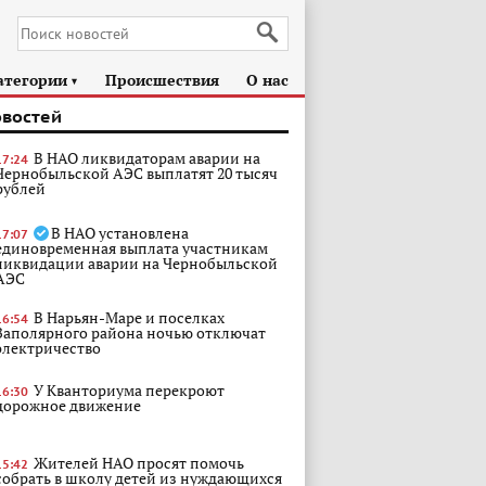
атегории
Происшествия
О нас
►
овостей
В НАО ликвидаторам аварии на
17:24
Чернобыльской АЭС выплатят 20 тысяч
рублей
В НАО установлена
17:07
единовременная выплата участникам
ликвидации аварии на Чернобыльской
АЭС
В Нарьян-Маре и поселках
16:54
Заполярного района ночью отключат
электричество
У Кванториума перекроют
16:30
дорожное движение
Жителей НАО просят помочь
15:42
собрать в школу детей из нуждающихся