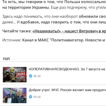
То есть, мы говорим о том, что Польша колоссальн
на территории Украины.
Еще раз подчеркну, что утил
Здесь надо понимать, что они наоборот
обновили сво
далее... И
вдобавок, надо говорить о том, что они лиш
Читайте также:
«Неадекваты!» – нацист Вятрович в я
Источник:
Канал в МАКС "Политнавигатор. Новости и
ТОП
#ОПЕРАТИВНАЯСВОДКАНАО. За 7 августа на тер
08:04
Доброе утро!. МЧС России желает вам продукти
09:04