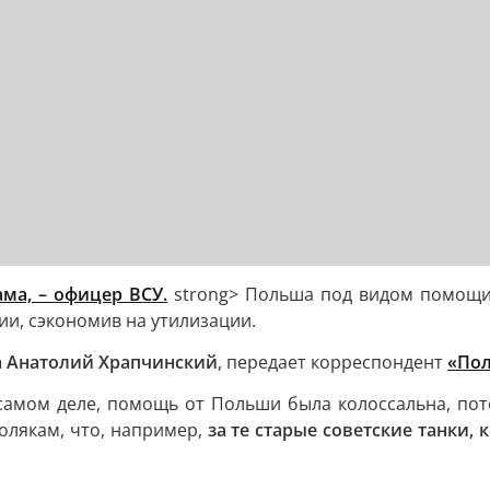
ма, – офицер ВСУ.
strong> Польша под видом помощи 
ии, сэкономив на утилизации.
а Анатолий Храпчинский
, передает корреспондент
«Пол
самом деле, помощь от Польши была колоссальна, пото
олякам, что, например,
за те старые советские танки,