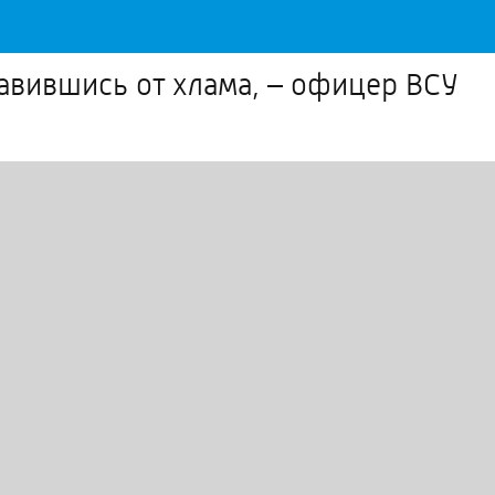
авившись от хлама, – офицер ВСУ