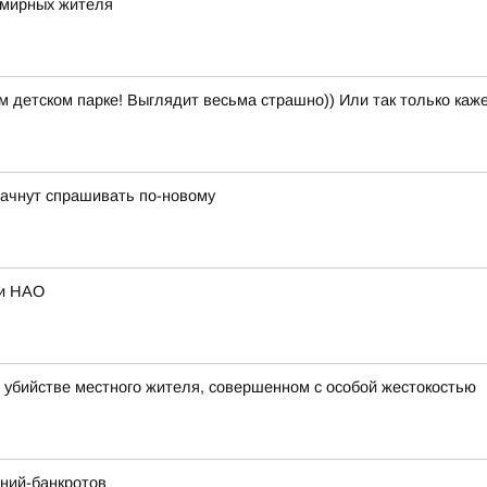
 мирных жителя
м детском парке! Выглядит весьма страшно)) Или так только каж
 начнут спрашивать по-новому
ии НАО
 убийстве местного жителя, совершенном с особой жестокостью
ний-банкротов