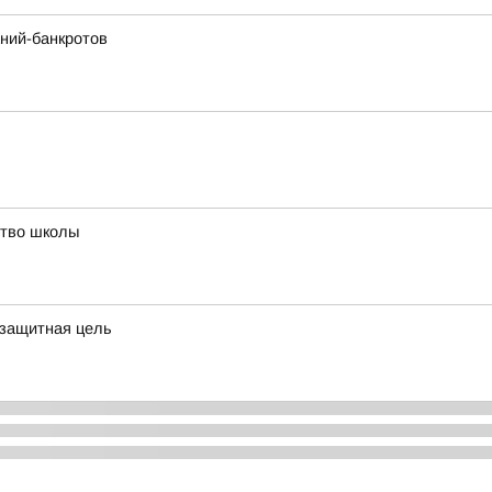
ний-банкротов
ство школы
ззащитная цель