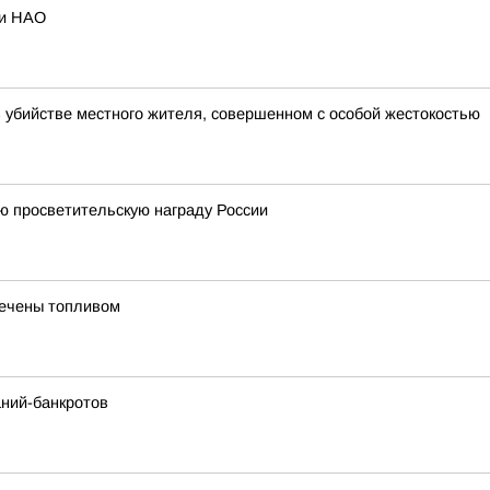
ии НАО
 убийстве местного жителя, совершенном с особой жестокостью
ю просветительскую награду России
печены топливом
аний-банкротов