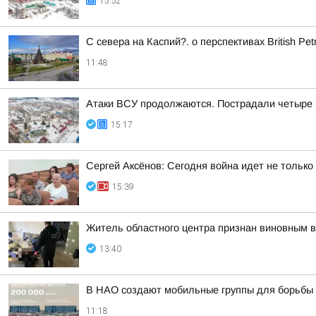
15:52
С севера на Каспий?. о перспективах British P
11:48
Атаки ВСУ продолжаются. Пострадали четыре
15:17
Сергей Аксёнов: Сегодня война идет не только
15:39
Житель областного центра признан виновным в
13:40
В НАО создают мобильные группы для борьбы 
11:18