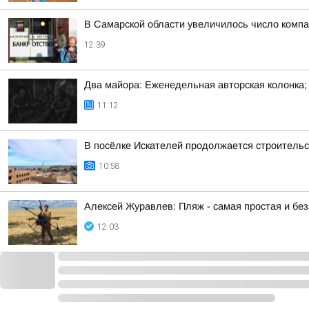
В Самарской области увеличилось число компа
12:39
Два майора: Еженедельная авторская колонка;
11:12
В посёлке Искателей продолжается строитель
10:58
Алексей Журавлев: Пляж - самая простая и бе
12:03