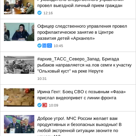
провел выездной личный прием граждан
12:16
Офицер следственного управления провел
профилактическое занятие в Центре
развития детей «Архангел»
10:45
#архив_ТАСС_Северо_Запад. Бригада
рыбаков направляется на лов семги к участку
"Ольховый куст" на реке Неруте
10:31
Ирина Гехт: Боец СВО с позывным «Фаза»
прислал видеопривет с линии фронта
10:09
Доброе утро!. МЧС России желает вам
продуктивных и безопасных выходных! В
любой экстренной ситуации звоните по