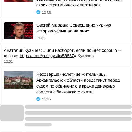
своих стратегических партнеров
12:09
Сергей Мардан: Совершенно чудную
историю услышал на днях
12:01
Анатолий Кузичев: ...или наоборот, если пойдёт хорошо –
«это я»
https://t.me/politjoystic/56637
//
Кузичев
12:01
Несовершеннолетние жительницы
Архангельской области предстанут перед
судом по обвинению в краже денежных
средств с банковского счета
11:45