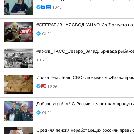
10:45
#ОПЕРАТИВНАЯСВОДКАНАО. За 7 августа на тер
08:04
#архив_ТАСС_Северо_Запад. Бригада рыбаков н
10:31
Ирина Гехт: Боец СВО с позывным «Фаза» при
10:09
Доброе утро!. МЧС России желает вам продукти
09:04
Средняя пенсия неработающих россиян превыси