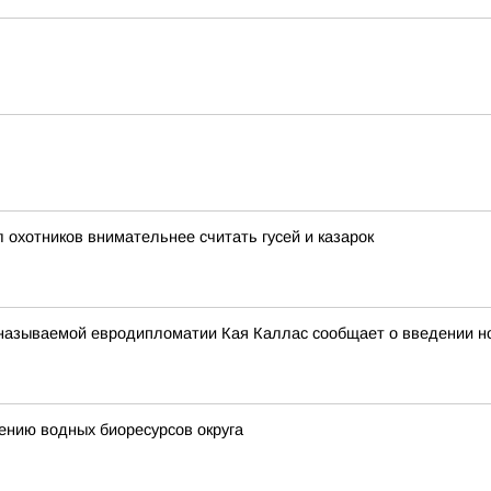
охотников внимательнее считать гусей и казарок
к называемой евродипломатии Кая Каллас сообщает о введении н
ению водных биоресурсов округа