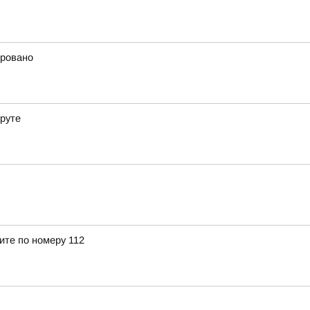
ировано
еруте
ите по номеру 112