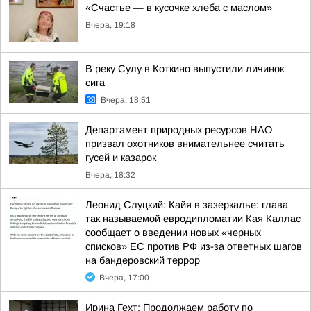
«Счастье — в кусочке хлеба с маслом»
Вчера, 19:18
В реку Сулу в Коткино выпустили личинок
сига
Вчера, 18:51
Департамент природных ресурсов НАО
призвал охотников внимательнее считать
гусей и казарок
Вчера, 18:32
Леонид Слуцкий: Кайя в зазеркалье: глава
так называемой евродипломатии Кая Каллас
сообщает о введении новых «черных
списков» ЕС против РФ из-за ответных шагов
на бандеровский террор
Вчера, 17:00
Ирина Гехт: Продолжаем работу по