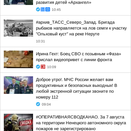
развития детей «Архангел»
10:45
#архив_ТАСС_Северо_Запад. Бригада
рыбаков направляется на лов семги к участку
"Ольховый куст" на реке Неруте
10:31
Ирина Гехт: Боец СВО с позывным «Фаза»
прислал видеопривет с линии фронта
10:09
Доброе утро!. МЧС России желает вам
продуктивных и безопасных выходных! В
любой экстренной ситуации звоните по
номеру 112
09:04
#ОПЕРАТИВНАЯСВОДКАНАО. За 7 августа
на территории Ненецкого автономного округа
пожаров не зарегистрировано