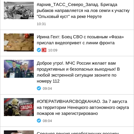
#архив_ТАСС_Северо_Запад. Бригада
рыбаков направляется на лов семги к участку
"Ольховый куст" на реке Неруте
10:31
Ирина Гехт: Боец СВО с позывным «Фаза»
прислал видеопривет с линии фронта
10:09
Доброе утро!. МЧС России желает вам
продуктивных и безопасных выходных! В
любой экстренной ситуации звоните по
номеру 112
09:04
#ОПЕРАТИВНАЯСВОДКАНАО. За 7 августа
на территории Ненецкого автономного округа
пожаров не зарегистрировано
08:04
Средняя пенсия неработающих россиян