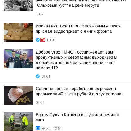
рыбаков направляется на лов семги к участку
"Ольховый куст" на реке Неруте
10:31
Ирина Гехт: Боец СВО с позывным «Фаза»
прислал видеопривет с линии фронта
10:09
Доброе утро!. МЧС России желает вам
продуктивных и безопасных выходных! В
любой экстренной ситуации звоните по
номеру 112
09:04
Средняя пенсия неработающих россиян
превысила 40 тысяч рублей в двух регионах
04:24
В реку Сулу в Коткино выпустили личинок
сига
Вчера, 18:51