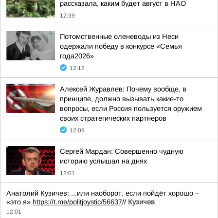
рассказала, каким будет август в НАО
12:39
Потомственные оленеводы из Неси
одержали победу в конкурсе «Семья
года2026»
12:12
Алексей Журавлев: Почему вообще, в
принципе, должно вызывать какие-то
вопросы, если Россия пользуется оружием
своих стратегических партнеров
12:09
Сергей Мардан: Совершенно чудную
историю услышал на днях
12:01
Анатолий Кузичев: ...или наоборот, если пойдёт хорошо –
«это я»
https://t.me/politjoystic/56637
//
Кузичев
12:01