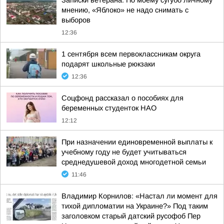
Записки ветерана: По моему сугубо личному
мнению, «Яблоко» не надо снимать с
выборов
12:36
1 сентября всем первоклассникам округа
подарят школьные рюкзаки
12:36
Соцфонд рассказал о пособиях для
беременных студенток НАО
12:12
При назначении единовременной выплаты к
учебному году не будет учитываться
среднедушевой доход многодетной семьи
11:46
Владимир Корнилов: «Настал ли момент для
тихой дипломатии на Украине?» Под таким
заголовком старый датский русофоб Пер